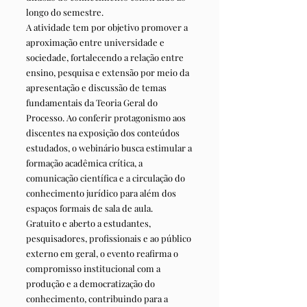
longo do semestre.
A atividade tem por objetivo promover a
aproximação entre universidade e
sociedade, fortalecendo a relação entre
ensino, pesquisa e extensão por meio da
apresentação e discussão de temas
fundamentais da Teoria Geral do
Processo. Ao conferir protagonismo aos
discentes na exposição dos conteúdos
estudados, o webinário busca estimular a
formação acadêmica crítica, a
comunicação científica e a circulação do
conhecimento jurídico para além dos
espaços formais de sala de aula.
Gratuito e aberto a estudantes,
pesquisadores, profissionais e ao público
externo em geral, o evento reafirma o
compromisso institucional com a
produção e a democratização do
conhecimento, contribuindo para a